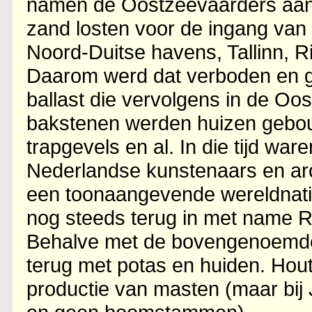
namen de Oostzeevaarders aanv
zand losten voor de ingang va
Noord-Duitse havens, Tallinn, R
Daarom werd dat verboden en g
ballast die vervolgens in de O
bakstenen werden huizen gebo
trapgevels en al. In die tijd war
Nederlandse kunstenaars en arc
een toonaangevende wereldnatie,
nog steeds terug in met name R
Behalve met de bovengenoemde
terug met potas en huiden. Hout
productie van masten (maar bi