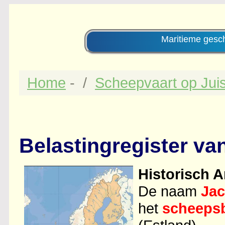
Maritieme ges
Home
-
Scheepvaart op Juis
Belastingregister va
Historisch A
De naam
Jac
het
scheepsb