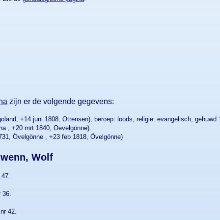
na
zijn er de volgende gegevens:
lgoland, +14 juni 1808, Ottensen), beroep: loods, religie: evangelisch, gehuw
ona , +20 mrt 1840, Oevelgönne).
731, Övelgönne , +23 feb 1818, Övelgönne)
hwenn, Wolf
 47.
r 36.
lnr 42.