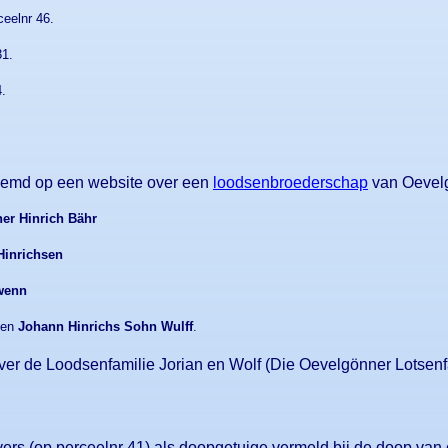
ceelnr 46.
31.
4.
emd op een website over een
loodsenbroederschap
van Oevelg
her Hinrich Bähr
Hinrichsen
wenn
en
Johann Hinrichs Sohn Wulff
.
er de Loodsenfamilie Jorian en Wolf (Die Oevelgönner Lotsenfa
vers (op perceelnr 41) als doopgetuige vermeld bij de doop va