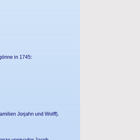
önne in 1745:
milien Jorjahn und Wolff).
n onze voorvader Jacob