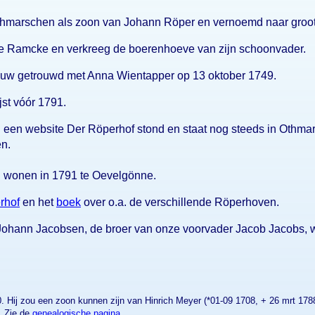
thmarschen als zoon van Johann Röper en vernoemd naar groot
e Ramcke en verkreeg de boerenhoeve van zijn schoonvader.
vrouw getrouwd met Anna Wientapper op 13 oktober 1749.
ijst vóór 1791.
en website Der Röperhof stond en staat nog steeds in Othmar
n.
 wonen in 1791 te Oevelgönne.
rhof
en het
boek
over o.a. de verschillende Röperhoven.
Johann Jacobsen, de broer van onze voorvader Jacob Jacobs, w
. Hij zou een zoon kunnen zijn van Hinrich Meyer (*01-09 1708, + 26 mrt 178
. Zie de
genealogische pagina
.