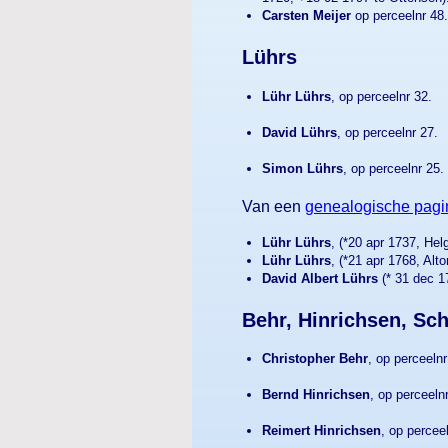
Carsten Meijer
op perceelnr 48.
Lührs
Lühr Lührs
, op perceelnr 32.
David Lührs
, op perceelnr 27.
Simon Lührs
, op perceelnr 25.
Van een
genealogische pagi
Lühr Lührs
, (*20 apr 1737, He
Lühr Lührs
, (*21 apr 1768, Alt
David Albert Lührs
(* 31 dec 1
Behr, Hinrichsen, Sc
Christopher Behr
, op perceelnr
Bernd Hinrichsen
, op perceeln
Reimert Hinrichsen
, op percee