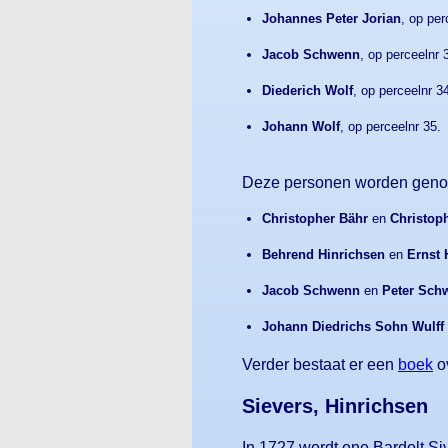
Johannes Peter Jorian
, op per
Jacob Schwenn
, op perceelnr 
Diederich Wolf
, op perceelnr 3
Johann Wolf
, op perceelnr 35.
Deze personen worden geno
Christopher Bähr
en
Christop
Behrend Hinrichsen
en
Ernst 
Jacob Schwenn
en
Peter Sch
Johann Diedrichs Sohn Wulff
Verder bestaat er een
boek
ov
Sievers, Hinrichsen
In 1727 wordt ene Bardolt Si