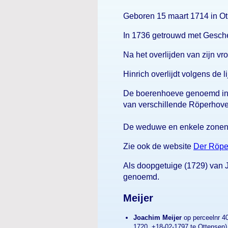
Geboren 15 maart 1714 in O
In 1736 getrouwd met Gesch
Na het overlijden van zijn 
Hinrich overlijdt volgens de l
De boerenhoeve genoemd in e
van verschillende Röperhove
De weduwe en enkele zonen
Zie ook de website
Der Röpe
Als doopgetuige (1729) van 
genoemd.
Meijer
Joachim Meijer
op perceelnr 40
1720, +18-02-1797 te Ottensen)