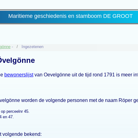
Maritieme geschiedenis en stamboom DE GROOT
gönne
-
Ingezetenen
Övelgönne
de
bewonerslijst
van Oevelgönne uit de tijd rond 1791 is meer in
Oevelgönne worden de volgende personen met de naam Röper 
, op perceelnr 45.
4 en 47.
et volgende bekend: